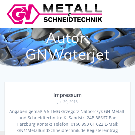
Zum
Inhalt
springen
Autor:
GNWaterjet
Impressum
Juli 30, 2018
Angaben gemäß § 5 TMG Grzegorz Nalborczyk GN Metall-
und Schneidtechnik e.K. Sandstr. 24B 38667 Bad
Harzburg Kontakt Telefon: 0160 993 61 622 E-Mail:
GN@MetallundSchneidtechnik.de Registereintrag